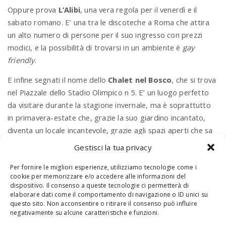
Oppure prova
L’Alibi
, una vera regola per il venerdì e il
sabato romano. E’ una tra le discoteche a Roma che attira
un alto numero di persone per il suo ingresso con prezzi
modici, e la possibilità di trovarsi in un ambiente è
gay
friendly
.
E infine segnati il nome dello
Chalet nel Bosco
, che si trova
nel Piazzale dello Stadio Olimpico n 5. E’ un luogo perfetto
da visitare durante la stagione invernale, ma è soprattutto
in primavera-estate che, grazie la suo giardino incantato,
diventa un locale incantevole, grazie agli spazi aperti che sa
offrire. Ospita due sale, dove potrai ascoltare musica house
Gestisci la tua privacy
e commerciale.
Per fornire le migliori esperienze, utilizziamo tecnologie come i
cookie per memorizzare e/o accedere alle informazioni del
dispositivo. Il consenso a queste tecnologie ci permetterà di
DISCOTECHE
DISCOTECHE A ROMA
ROMA
elaborare dati come il comportamento di navigazione o ID unici su
questo sito. Non acconsentire o ritirare il consenso può influire
negativamente su alcune caratteristiche e funzioni.