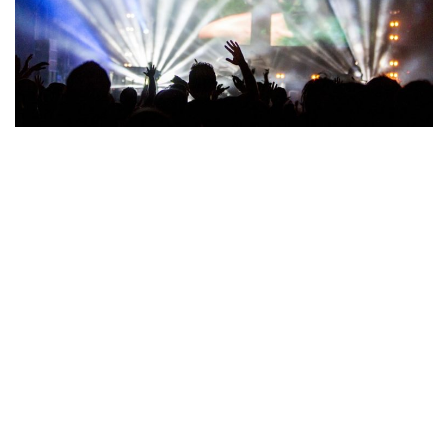
a
v
i
g
a
t
i
o