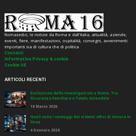
a
n
d
h
i
Romasedici, le notizie da Roma e dall'Italia, attualità, aziende,
t
eventi, fiere, manifestazioni, ospitalità, convegni, avvenimenti
e
importanti sia di cultura che di politica
n
Contatti
t
Informativa Privacy & cookie
e
Cookie UE
r
.
.
ARTICOLI RECENTI
.
Evoluzione delle Investigazioni a Roma: Tra
Sicurezza Familiare e Tutela Aziendale
18 Marzo 2026
Quali sono i vantaggi dei sistemi ottici di misura in
linea
4 Gennaio 2026