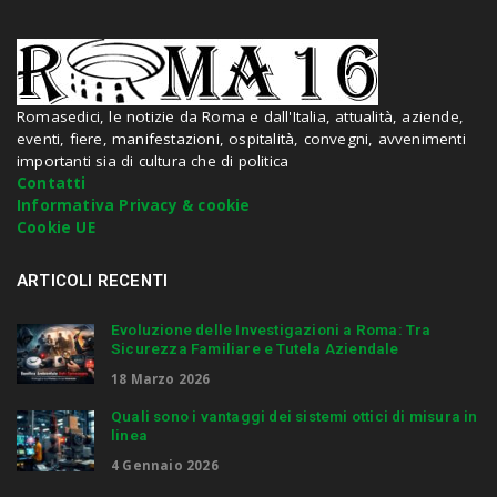
a
n
d
h
i
Romasedici, le notizie da Roma e dall'Italia, attualità, aziende,
t
eventi, fiere, manifestazioni, ospitalità, convegni, avvenimenti
e
importanti sia di cultura che di politica
n
Contatti
t
Informativa Privacy & cookie
e
Cookie UE
r
.
.
ARTICOLI RECENTI
.
Evoluzione delle Investigazioni a Roma: Tra
Sicurezza Familiare e Tutela Aziendale
18 Marzo 2026
Quali sono i vantaggi dei sistemi ottici di misura in
linea
4 Gennaio 2026