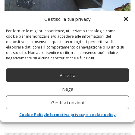
Gestisci la tua privacy
Per fornire le migliori esperienze, utilizziamo tecnologie come i
cookie per memorizzare e/o accedere alle informazioni del
Estate romana: ecco i principali eventi
dispositivo. Il consenso a queste tecnologie ci permetterà di
2018
elaborare dati come il comportamento di navigazione o ID unici su
questo sito. Non acconsentire o ritirare il consenso può influire
14 Giugno 2018
negativamente su alcune caratteristiche e funzioni.
L'estate è alle porte e la capitale si accende: Roma è pronta ad
accogliere attività per grandi e piccini e il divertimento è
Accetta
assicurato. Gli eventi organizzati tratteranno di musica,...
Nega
Gestisci opzioni
Cookie Policy
Informativa privacy e cookie policy