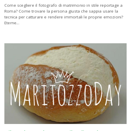
Come scegliere il fotografo di matrimonio in stile reportage a
a
Roma? Come trovare la persona giusta che sappia usare la
tecnica per catturare e rendere immortali le proprie emozioni?
Eterne...
v
i
g
a
t
i
o