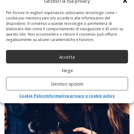
Gestisci la tua privacy
Per fornire le migliori esperienze, utilizziamo tecnologie come i
cookie per memorizzare e/o accedere alle informazioni del
dispositivo. Il consenso a queste tecnologie ci permetterà di
elaborare dati come il comportamento di navigazione o ID unici su
questo sito. Non acconsentire o ritirare il consenso può influire
negativamente su alcune caratteristiche e funzioni.
Accetta
Nega
E’ l’ora dell’aperitivo: i migliori posti dove
Gestisci opzioni
andare a Roma
Cookie Policy
Informativa privacy e cookie policy