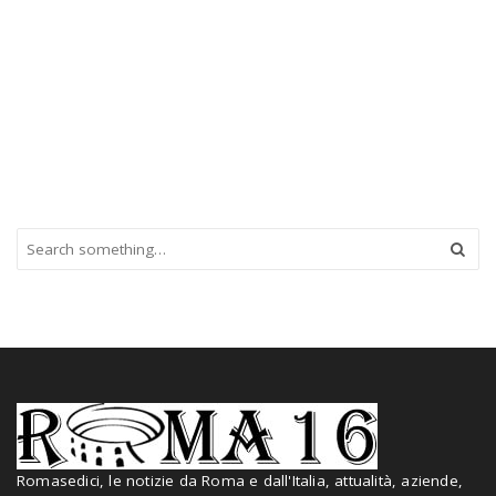
S
e
a
r
c
h
a
n
d
h
i
Romasedici, le notizie da Roma e dall'Italia, attualità, aziende,
t