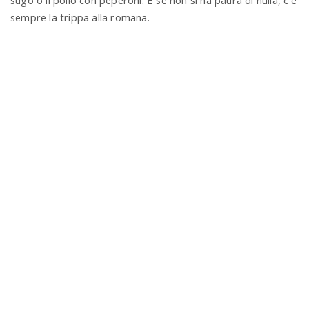
sugo o il pollo con peperoni. E se non si ha paura di nulla, c’è
sempre la trippa alla romana.