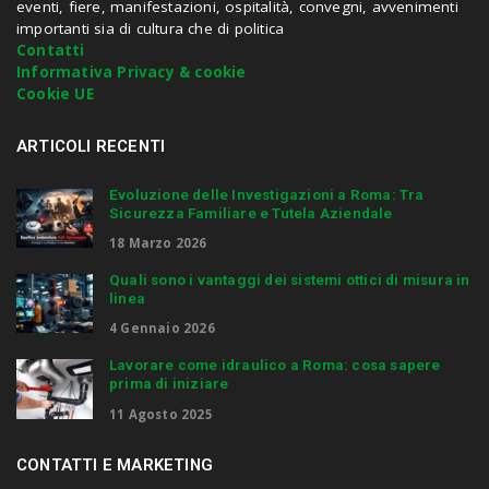
eventi, fiere, manifestazioni, ospitalità, convegni, avvenimenti
e
importanti sia di cultura che di politica
n
Contatti
t
Informativa Privacy & cookie
e
Cookie UE
r
.
.
ARTICOLI RECENTI
.
Evoluzione delle Investigazioni a Roma: Tra
Sicurezza Familiare e Tutela Aziendale
18 Marzo 2026
Quali sono i vantaggi dei sistemi ottici di misura in
linea
4 Gennaio 2026
Lavorare come idraulico a Roma: cosa sapere
prima di iniziare
11 Agosto 2025
CONTATTI E MARKETING