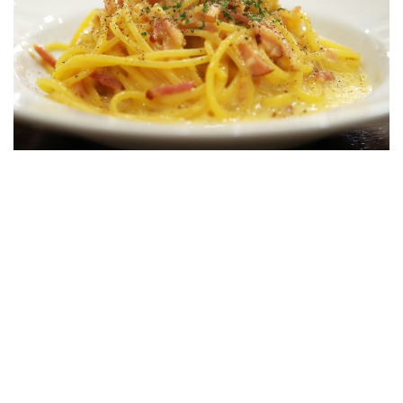
a
v
i
g
a
t
i
o