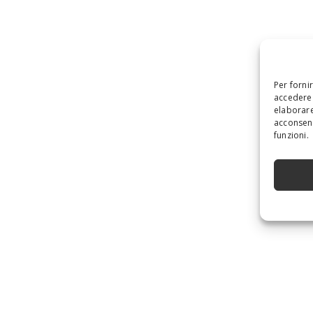
Per forni
accedere 
elaborare
acconsent
funzioni.