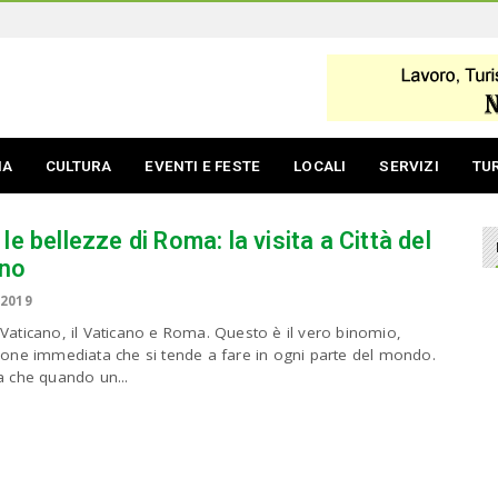
IA
CULTURA
EVENTI E FESTE
LOCALI
SERVIZI
TU
le bellezze di Roma: la visita a Città del
ano
 2019
Vaticano, il Vaticano e Roma. Questo è il vero binomio,
zione immediata che si tende a fare in ogni parte del mondo.
a che quando un...