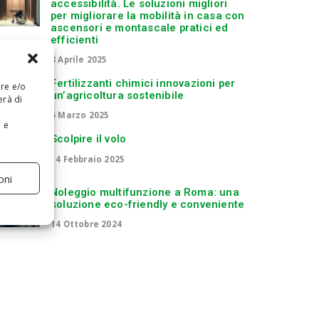
accessibilità. Le soluzioni migliori
per migliorare la mobilità in casa con
ascensori e montascale pratici ed
efficienti
8 Aprile 2025
Fertilizzanti chimici innovazioni per
are e/o
un’agricoltura sostenibile
erà di
6 Marzo 2025
e e
Scolpire il volo
14 Febbraio 2025
oni
Noleggio multifunzione a Roma: una
soluzione eco-friendly e conveniente
14 Ottobre 2024