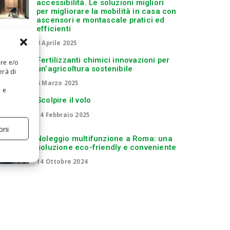
accessibilità. Le soluzioni migliori
per migliorare la mobilità in casa con
ascensori e montascale pratici ed
efficienti
8 Aprile 2025
Fertilizzanti chimici innovazioni per
are e/o
un’agricoltura sostenibile
erà di
6 Marzo 2025
e e
Scolpire il volo
14 Febbraio 2025
oni
Noleggio multifunzione a Roma: una
soluzione eco-friendly e conveniente
14 Ottobre 2024