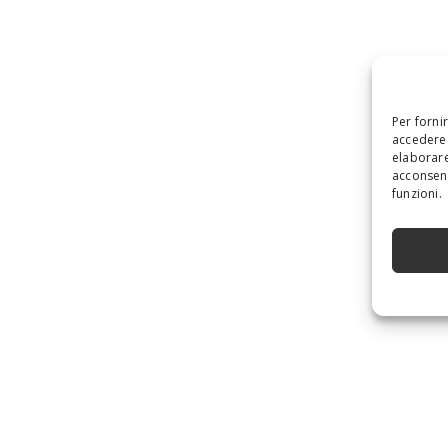
Per forni
accedere 
elaborare
acconsent
funzioni.