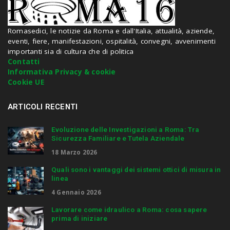
d
h
i
Romasedici, le notizie da Roma e dall'Italia, attualità, aziende,
t
eventi, fiere, manifestazioni, ospitalità, convegni, avvenimenti
e
importanti sia di cultura che di politica
n
Contatti
t
Informativa Privacy & cookie
e
Cookie UE
r
.
.
ARTICOLI RECENTI
.
Evoluzione delle Investigazioni a Roma: Tra
Sicurezza Familiare e Tutela Aziendale
18 Marzo 2026
Quali sono i vantaggi dei sistemi ottici di misura in
linea
4 Gennaio 2026
Lavorare come idraulico a Roma: cosa sapere
prima di iniziare