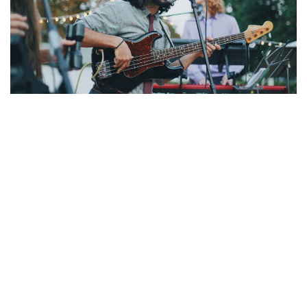
a
v
i
g
a
t
i
o