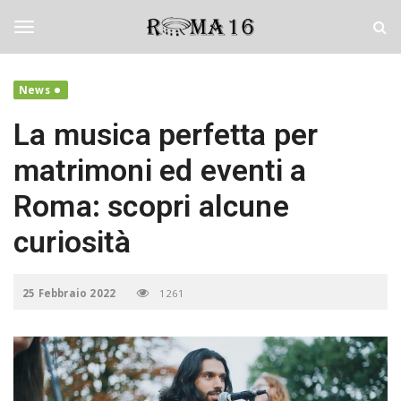
S
R
k
o
i
m
T
p
a
t
S
News
o
e
o
m
d
La musica perfetta per
a
i
i
c
g
matrimoni ed eventi a
n
i
c
Roma: scopri alcune
o
g
n
curiosità
t
e
l
n
25 Febbraio 2022
1261
t
e
n