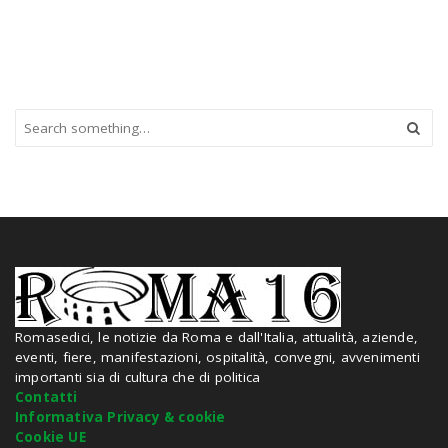
S
e
a
r
c
h
a
n
d
h
i
Romasedici, le notizie da Roma e dall'Italia, attualità, aziende,
t
eventi, fiere, manifestazioni, ospitalità, convegni, avvenimenti
e
importanti sia di cultura che di politica
n
Contatti
t
Informativa Privacy & cookie
e
Cookie UE
r