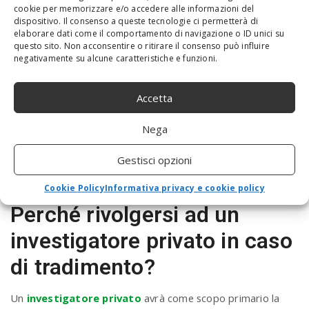
cookie per memorizzare e/o accedere alle informazioni del
dispositivo. Il consenso a queste tecnologie ci permetterà di
elaborare dati come il comportamento di navigazione o ID unici su
questo sito. Non acconsentire o ritirare il consenso può influire
Un investigatore privato potrà agire in tutta legalità
negativamente su alcune caratteristiche e funzioni.
servendosi di strumenti altamente tecnologici per
raccogliere prove che avranno valore in sede di giudizio. Il
Accetta
materiale ottenuto dall’investigazione potrà essere usato
per ottenere un assegno di mantenimento, un adeguamento
Nega
o l’estinzione dello stesso, l’affidamento legale dei figli (nei
Gestisci opzioni
casi limite) e prove per il divorzio. E tutto questo prestando
la massima attenzione alla tutela della privacy.
Cookie Policy
Informativa privacy e cookie policy
Perché rivolgersi ad un
investigatore privato in caso
di tradimento?
Un
investigatore privato
avrà come scopo primario la