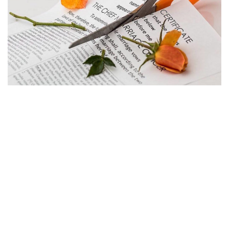
a
v
i
g
a
t
i
o