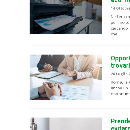
14 Ottobr
Nell'era m
per molte 
cercando s
che...
Opport
trovar
26 Luglio 
Roma, la C
anche un c
opportunit
Prender
evitar