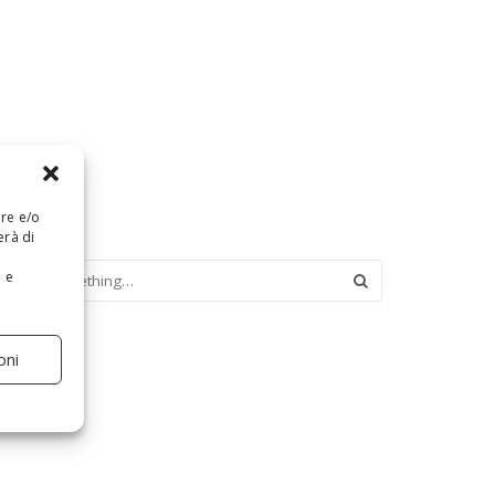
are e/o
erà di
e e
oni