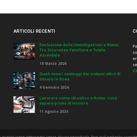
ARTICOLI RECENTI
C
Evoluzione delle Investigazioni a Roma:
Pe
Tra Sicurezza Familiare e Tutela
co
Aziendale
er
18 Marzo 2026
s
C
Quali sono i vantaggi dei sistemi ottici di
misura in linea
4 Gennaio 2026
Lavorare come idraulico a Roma: cosa
sapere prima di iniziare
11 Agosto 2025
 quanto viene aggiornato senza alcuna periodicità. Non può pertanto considera