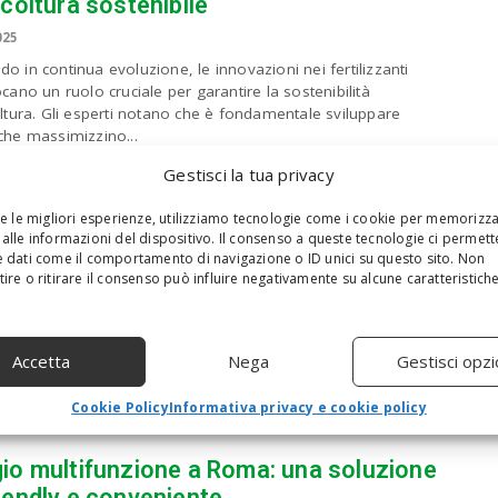
icoltura sostenibile
025
o in continua evoluzione, le innovazioni nei fertilizzanti
ocano un ruolo cruciale per garantire la sostenibilità
oltura. Gli esperti notano che è fondamentale sviluppare
che massimizzino...
Gestisci la tua privacy
re le migliori esperienze, utilizziamo tecnologie come i cookie per memorizz
e il volo
alle informazioni del dispositivo. Il consenso a queste tecnologie ci permett
 dati come il comportamento di navigazione o ID unici su questo sito. Non
o 2025
S
ire o ritirare il consenso può influire negativamente su alcune caratteristich
rcheologico del Colosseo, in co-organizzazione con il Centre
e
’art et de la culture Georges Pompidou di Parigi, presenta la
a
ancusi: scolpire il volo”, una selezione di opere dell’artista...
r
Accetta
Nega
Gestisci opzi
c
h
a
Cookie Policy
Informativa privacy e cookie policy
n
d
io multifunzione a Roma: una soluzione
h
iendly e conveniente
i