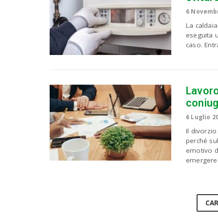
6 Novembr
La caldaia
eseguita u
caso. Entra
Lavoro
coniuge
6 Luglio 2
Il divorzi
perché sub
emotivo d
emergere 
CAR