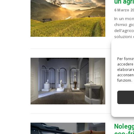
un’agr
6 Marzo 2
In un mond
chimici gi
dell'agric
soluzioni 
Per forni
Scolpir
accedere 
elaborare
14 Febbrai
acconsent
Il Parco a
funzioni.
National d
mostra “Br
Nolegg
eco-fr