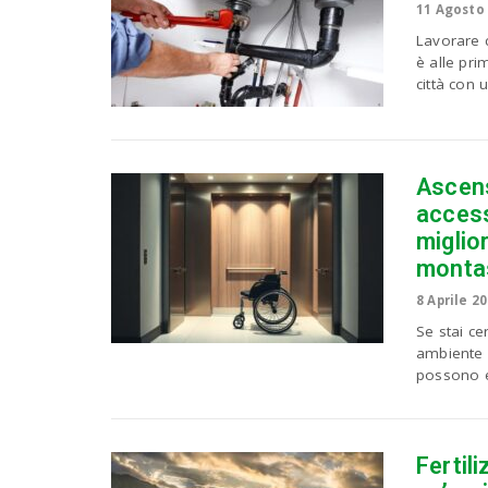
11 Agosto
Lavorare 
è alle pr
città con 
Ascens
accessi
miglio
montas
8 Aprile 2
Se stai ce
ambiente p
possono es
Fertil