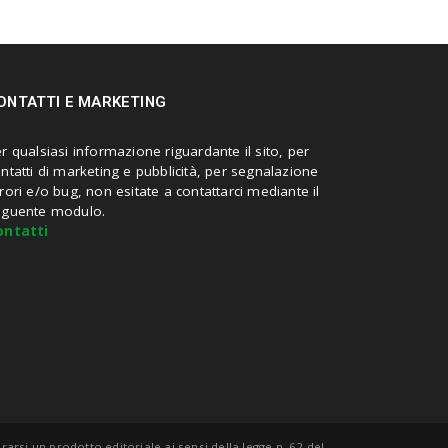
ONTATTI E MARKETING
r qualsiasi informazione riguardante il sito, per
ntatti di marketing e pubblicità, per segnalazione
rori e/o bug, non esitate a contattarci mediante il
eguente modulo.
ontatti
rsi un prodotto editoriale ai sensi della legge n. 62 del