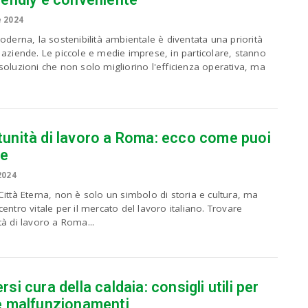
t
e 2024
e
n
oderna, la sostenibilità ambientale è diventata una priorità
t
aziende. Le piccole e medie imprese, in particolare, stanno
e
oluzioni che non solo migliorino l'efficienza operativa, ma
r
.
.
.
unità di lavoro a Roma: ecco come puoi
le
2024
ittà Eterna, non è solo un simbolo di storia e cultura, ma
entro vitale per il mercato del lavoro italiano. Trovare
à di lavoro a Roma...
si cura della caldaia: consigli utili per
e malfunzionamenti