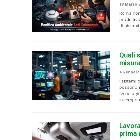
18 Marzo 
Roma non 
produttivo
di abitant
Quali s
misura
4 Gennaio
I sistemi 
possono ri
tecnologi
in tempo r
Lavora
prima d