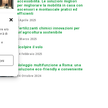
accessibilità. Le soluzioni migliori
per migliorare la mobilità in casa con
ascensori e montascale pratici ed
efficienti
8 Aprile 2025
Fertilizzanti chimici innovazioni per
are e/o
un’agricoltura sostenibile
erà di
6 Marzo 2025
e e
Scolpire il volo
14 Febbraio 2025
oni
Noleggio multifunzione a Roma: una
soluzione eco-friendly e conveniente
14 Ottobre 2024