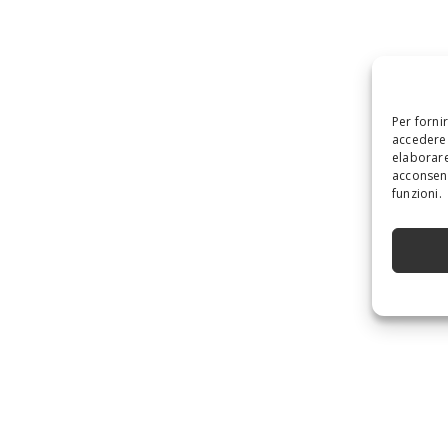
Per forni
accedere 
elaborare
acconsent
funzioni.