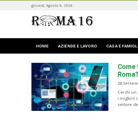
S
giovedì, Agosto 6, 2026
k
i
R
p
o
t
m
o
a
m
S
a
HOME
AZIENDE E LAVORO
CASA E FAMIGL
e
i
d
n
i
c
Come t
c
o
i
Roma
n
t
28 Settem
e
Cerchi un
n
i migliori
t
settore de