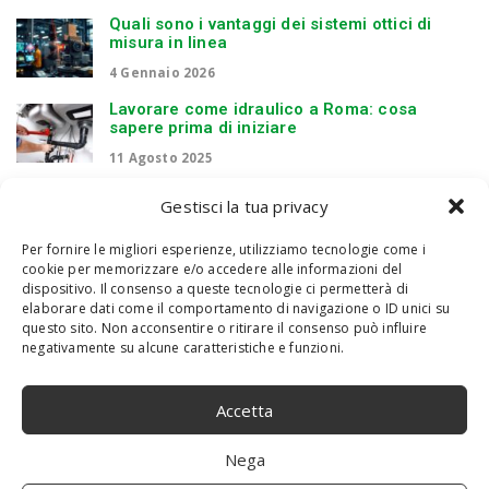
Quali sono i vantaggi dei sistemi ottici di
misura in linea
4 Gennaio 2026
Lavorare come idraulico a Roma: cosa
sapere prima di iniziare
11 Agosto 2025
Ascensori per disabili – comfort e
Gestisci la tua privacy
accessibilità. Le soluzioni migliori per
migliorare la mobilità in casa con ascensori
Per fornire le migliori esperienze, utilizziamo tecnologie come i
e montascale pratici ed efficienti
cookie per memorizzare e/o accedere alle informazioni del
8 Aprile 2025
dispositivo. Il consenso a queste tecnologie ci permetterà di
elaborare dati come il comportamento di navigazione o ID unici su
Fertilizzanti chimici innovazioni per
questo sito. Non acconsentire o ritirare il consenso può influire
un’agricoltura sostenibile
negativamente su alcune caratteristiche e funzioni.
6 Marzo 2025
Scolpire il volo
Accetta
14 Febbraio 2025
Nega
Noleggio multifunzione a Roma: una