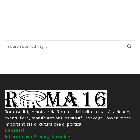
S
e
a
r
c
h
a
n
d
h
i
Romasedici, le notizie da Roma e dall'Italia, attualità, aziende,
t
eventi, fiere, manifestazioni, ospitalità, convegni, avvenimenti
e
importanti sia di cultura che di politica
n
Contatti
t
Informativa Privacy & cookie
e