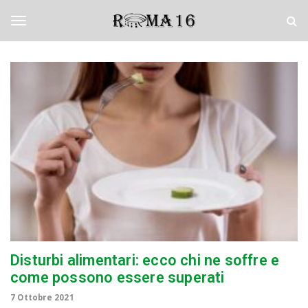
S
R
k
o
i
m
T
p
a
t
S
o
e
o
m
d
a
i
i
c
g
n
i
c
o
g
n
t
e
l
n
t
e
Disturbi alimentari: ecco chi ne soffre e
come possono essere superati
n
7 Ottobre 2021